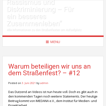
Rassismus und
Diskriminierung – Für
ein besseres
Zusammenleben“
Alle Informationen zu den Straßenfesten am Aufseßplatz
MENU
Warum beteiligen wir uns an
dem Straßenfest? – #12
Posted on
3. Juni 2021
by
admin
Das Dutzend an Videos ist nun heute voll. Doch es gibt auch in
den kommenden Tagen noch weitere Statements. Der heutige
Beitrag kommt von IMEDANA e.V., dem Institut für Medien- und
Projektarbeit.