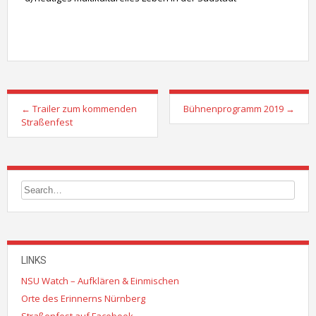
Post
←
Trailer zum kommenden
Bühnenprogramm 2019
→
navigation
Straßenfest
LINKS
NSU Watch – Aufklären & Einmischen
Orte des Erinnerns Nürnberg
Straßenfest auf Facebook