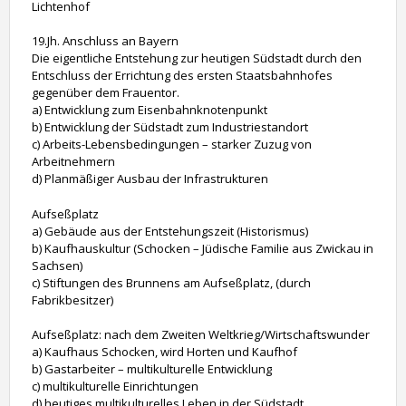
Lichtenhof
19.Jh. Anschluss an Bayern
Die eigentliche Entstehung zur heutigen Südstadt durch den
Entschluss der Errichtung des ersten Staatsbahnhofes
gegenüber dem Frauentor.
a) Entwicklung zum Eisenbahnknotenpunkt
b) Entwicklung der Südstadt zum Industriestandort
c) Arbeits-Lebensbedingungen – starker Zuzug von
Arbeitnehmern
d) Planmäßiger Ausbau der Infrastrukturen
Aufseßplatz
a) Gebäude aus der Entstehungszeit (Historismus)
b) Kaufhauskultur (Schocken – Jüdische Familie aus Zwickau in
Sachsen)
c) Stiftungen des Brunnens am Aufseßplatz, (durch
Fabrikbesitzer)
Aufseßplatz: nach dem Zweiten Weltkrieg/Wirtschaftswunder
a) Kaufhaus Schocken, wird Horten und Kaufhof
b) Gastarbeiter – multikulturelle Entwicklung
c) multikulturelle Einrichtungen
d) heutiges multikulturelles Leben in der Südstadt